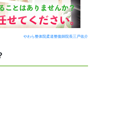
やわら整体院
柔道整復師
院長三戸佑介
？