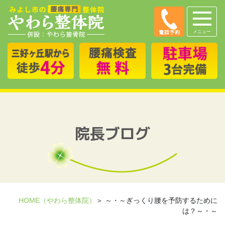
メニュー
院長ブログ
HOME（やわら整体院）
＞ ～・～ぎっくり腰を予防するために
は？～・～